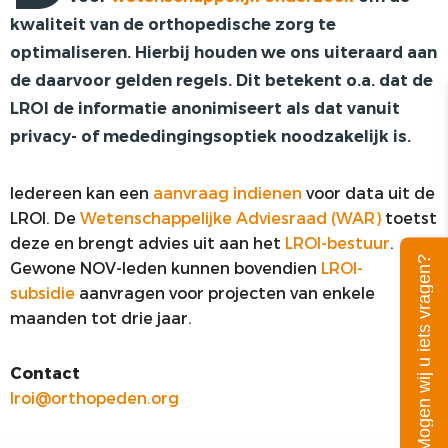
kwaliteit van de orthopedische zorg te
PRIVACY
optimaliseren. Hierbij houden we ons uiteraard aan
de daarvoor gelden regels. Dit betekent o.a. dat de
LROI de informatie anonimiseert als dat vanuit
privacy- of mededingingsoptiek noodzakelijk is.
Iedereen kan een
aanvraag indienen
voor data uit de
LROI. De
Wetenschappelijke Adviesraad (WAR)
toetst
deze en brengt advies uit aan het
LROI-bestuur
.
Mogen wij u iets vragen?
Gewone NOV-leden kunnen bovendien
LROI-
subsidie
aanvragen voor projecten van enkele
maanden tot drie jaar.
Contact
lroi@orthopeden.org