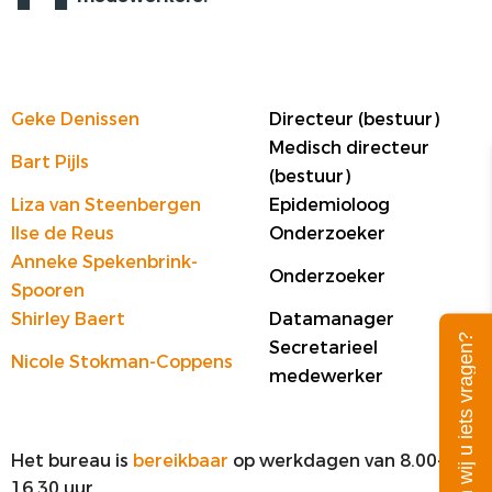
PRIVACY
Geke Denissen
Directeur (bestuur)
Medisch directeur
Bart Pijls
(bestuur)
Liza van Steenbergen
Epidemioloog
Ilse de Reus
Onderzoeker
Anneke Spekenbrink-
Onderzoeker
Spooren
Shirley Baert
Datamanager
Mogen wij u iets vragen?
Secretarieel
Nicole Stokman-Coppens
medewerker
Het bureau is
bereikbaar
op werkdagen van 8.00-
16.30 uur.