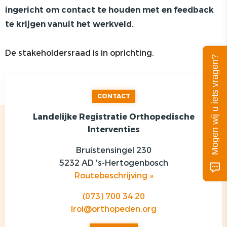
ingericht om contact te houden met en feedback
PRIVACY
te krijgen vanuit het werkveld.
De stakeholdersraad is in oprichting.
Mogen wij u iets vragen?
CONTACT
Landelijke Registratie Orthopedische
Interventies
Bruistensingel 230
5232 AD 's-Hertogenbosch
Routebeschrijving »
(073) 700 34 20
lroi@orthopeden.org