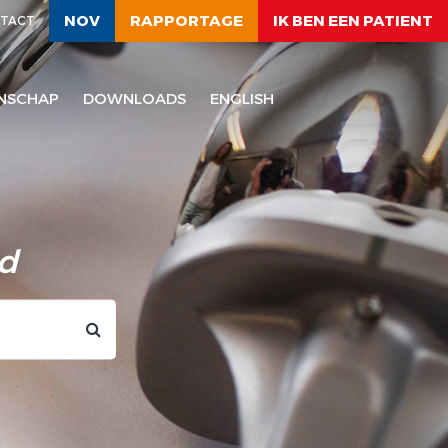
NOV
RAPPORTAGE
IK BEN EEN PATIENT
TACT
NSCHAP
DOWNLOADS
ENGLISH
ld