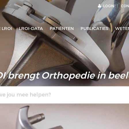
LOGIN
CON
 LROI
LROI-DATA
PATIËNTEN
PUBLICATIES
WETE
I brengt Orthopedie in bee