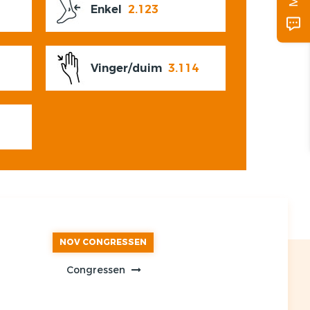
Enkel
2.123
Vinger/duim
3.114
NOV CONGRESSEN
Congressen