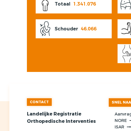
Totaal
1.341.076
Schouder
46.066
CONTACT
SNEL NA
Landelijke Registratie
Aanvra
NORE
Orthopedische Interventies
ISAR