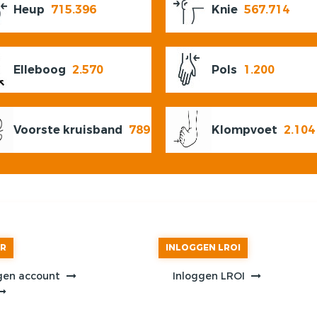
Heup
715.396
Knie
567.714
Elleboog
2.570
Pols
1.200
Voorste kruisband
789
Klompvoet
2.104
AR
INLOGGEN LROI
gen account
Inloggen LROI